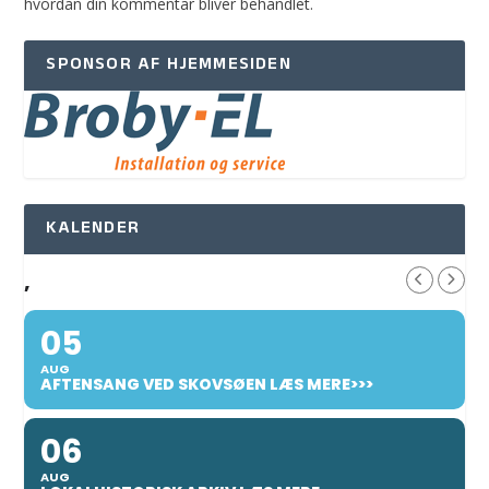
hvordan din kommentar bliver behandlet
.
SPONSOR AF HJEMMESIDEN
KALENDER
,
05
AUG
AFTENSANG VED SKOVSØEN LÆS MERE>>>
06
AUG