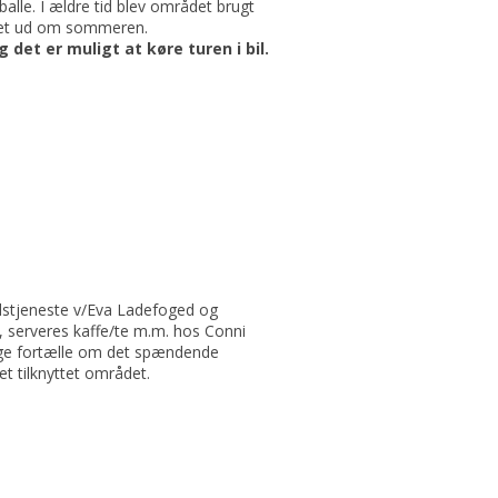
eballe. I ældre tid blev området brugt
vet ud om sommeren.
et er muligt at køre turen i bil.
dstjeneste v/Eva Ladefoged og
 serveres kaffe/te m.m. hos Conni
auge fortælle om det spændende
 tilknyttet området.