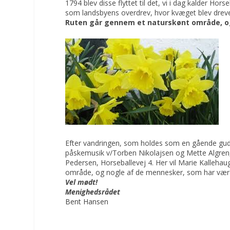
1794 blev disse flyttet til det, vi i dag kalder Hors
som landsbyens overdrev, hvor kvæget blev dre
Ruten går gennem et naturskønt område, og d
Efter vandringen, som holdes som en gående gu
påskemusik v/Torben Nikolajsen og Mette Algren,
Pedersen, Horseballevej 4. Her vil Marie Kalleh
område, og nogle af de mennesker, som har været
Vel mødt!
Menighedsrådet
Bent Hansen