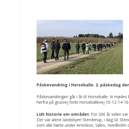
Påskevandring i Horseballe. 2. påskedag den 1
Påskevandringen går i år til Horseballe. Vi mødes
herfra på grusvej forbi Horseballevej 10-12-14-16
Lidt historie om området
: For 200 år siden va
Der var alene landsbyen Stenderup, i dag Gl. Sten
som alle hørte under Arreskov, Søbo, Hvedholm o