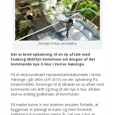
Det Nye X-Hus, set indefra
Der er bred opbakning til en ny aftale med
Faaborg Midtfyn Kommune om brugen af det
kommende nye X-Hus i Vester Hæsinge.
På et ekstraordinært repræsentantskabsmøde i Vester
Hæsinge i går aftes (3/9 2015) var der opbakning fra
lokalområdets foreninger til at tiltræde en ny aftale med
kommunen om drift og brug af det nye X-Hus. Aftalen
skal nu endelig godkendes af kommunen.
På mødet kunne X-Hus ledelsen desuden fortælle, at
byggestart er planlagt til marts og med forventet
indflytning til november næste år. Det nye X-hus er