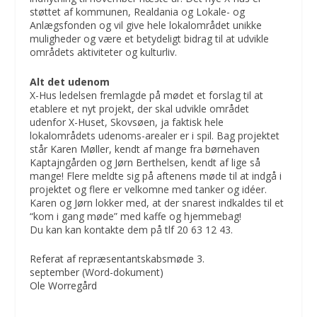
støttet af kommunen, Realdania og Lokale- og
Anlægsfonden og vil give hele lokalområdet unikke
muligheder og være et betydeligt bidrag til at udvikle
områdets aktiviteter og kulturliv.
Alt det udenom
X-Hus ledelsen fremlagde på mødet et forslag til at
etablere et nyt projekt, der skal udvikle området
udenfor X-Huset, Skovsøen, ja faktisk hele
lokalområdets udenoms-arealer er i spil. Bag projektet
står Karen Møller, kendt af mange fra børnehaven
Kaptajngården og Jørn Berthelsen, kendt af lige så
mange! Flere meldte sig på aftenens møde til at indgå i
projektet og flere er velkomne med tanker og idéer.
Karen og Jørn lokker med, at der snarest indkaldes til et
“kom i gang møde” med kaffe og hjemmebag!
Du kan kan kontakte dem på tlf 20 63 12 43.
Referat af repræsentantskabsmøde 3.
september
(Word-dokument)
Ole Worregård