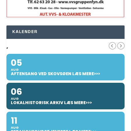
KALENDER
,
05
AUG
AFTENSANG VED SKOVSØEN LÆS MERE>>>
06
AUG
LOKALHISTORISK ARKIV LÆS MERE>>>
11
AUG