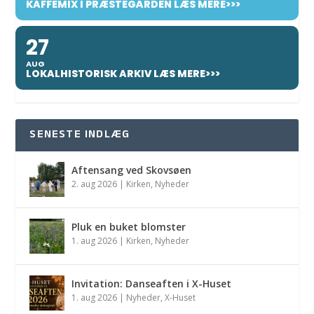
KAFFEMIX I PRÆSTEGÅRDEN LÆS MERE>>>
27
AUG
LOKALHISTORISK ARKIV LÆS MERE>>>
SENESTE INDLÆG
Aftensang ved Skovsøen
2. aug 2026
|
Kirken
,
Nyheder
Pluk en buket blomster
1. aug 2026
|
Kirken
,
Nyheder
Invitation: Danseaften i X-Huset
1. aug 2026
|
Nyheder
,
X-Huset