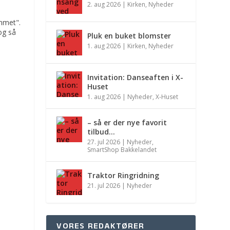
2. aug 2026
|
Kirken
,
Nyheder
mmet".
og så
Pluk en buket blomster
1. aug 2026
|
Kirken
,
Nyheder
Invitation: Danseaften i X-
Huset
1. aug 2026
|
Nyheder
,
X-Huset
– så er der nye favorit
tilbud…
27. jul 2026
|
Nyheder
,
SmartShop Bakkelandet
Traktor Ringridning
21. jul 2026
|
Nyheder
VORES REDAKTØRER