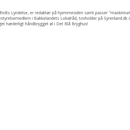
ndholts Lyndelse, er redaktør på hjemmesiden samt passer "maskinru
bestyrelsemedlem i Bakkelandets Lokalråd, tovholder på Syrenland.dk 
get hæderligt håndbrygget øl i Det Blå Bryghus!