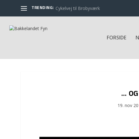
TRENDING:
Cykelvej til Brobyværk
FORSIDE
N
… OG
19. nov 2