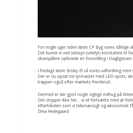
For nogle uger siden løste CP Byg vores dårlige 
Det kunne vi ved selvsyn (selvlyt) konstatere til 
skuespillere oplevede en forestilling i Dagligstue
I fredags løste Broby El så vores udfordring me
Der er nu opsat tre lysmaster med LED-spots, de
trappen også efter mørkets frembrud…
Dermed er der gjort nogle vigtige indhug på listen
Det stopper ikke her… vi vil fortsætte med at fo
efterhånden som vi tidsmæssigt og økonomisk får
Dina Hedegaard