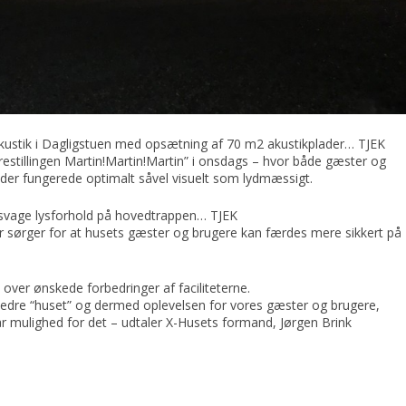
akustik i Dagligstuen med opsætning af 70 m2 akustikplader… TJEK
forestillingen Martin!Martin!Martin” i onsdags – hvor både gæster og
n der fungerede optimalt såvel visuelt som lydmæssigt.
d svage lysforhold på hovedtrappen… TJEK
r sørger for at husets gæster og brugere kan færdes mere sikkert på
 over ønskede forbedringer af faciliteterne.
rbedre “huset” og dermed oplevelsen for vores gæster og brugere,
 mulighed for det – udtaler X-Husets formand, Jørgen Brink