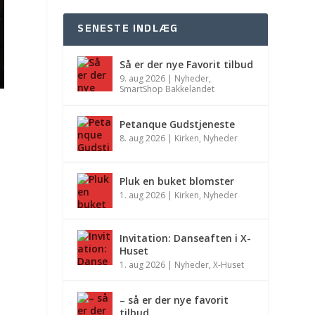
SENESTE INDLÆG
Så er der nye Favorit tilbud
9. aug 2026
|
Nyheder
,
SmartShop Bakkelandet
Petanque Gudstjeneste
8. aug 2026
|
Kirken
,
Nyheder
Pluk en buket blomster
1. aug 2026
|
Kirken
,
Nyheder
Invitation: Danseaften i X-
Huset
1. aug 2026
|
Nyheder
,
X-Huset
– så er der nye favorit
tilbud…