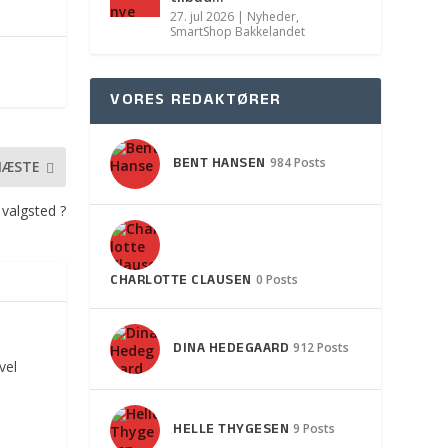
27. jul 2026
|
Nyheder
,
SmartShop Bakkelandet
VORES REDAKTØRER
BENT HANSEN
984 Posts
NÆSTE
valgsted ?
CHARLOTTE CLAUSEN
0 Posts
DINA HEDEGAARD
912 Posts
vel
HELLE THYGESEN
9 Posts