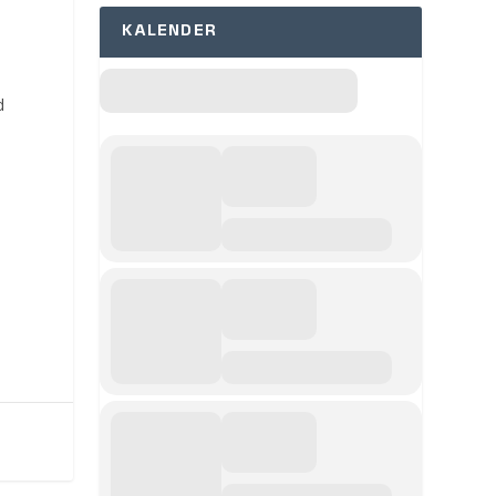
r
KALENDER
d