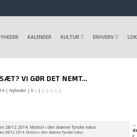
YHEDER
KALENDER
KULTUR
ERHVERV
LOK
SÆT? VI GØR DET NEMT…
014
|
Nyheder
|
0
|
…
d
n 28/12 2014. Motion i den skønne fynske natur.
r