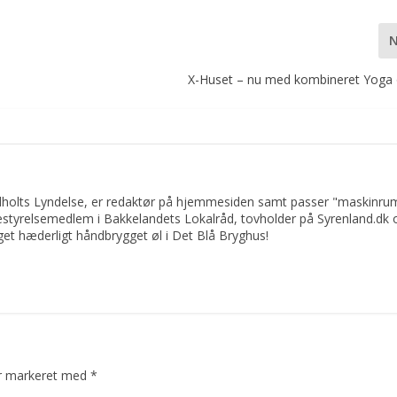
X-Huset – nu med kombineret Yog
ndholts Lyndelse, er redaktør på hjemmesiden samt passer "maskinru
bestyrelsemedlem i Bakkelandets Lokalråd, tovholder på Syrenland.dk 
get hæderligt håndbrygget øl i Det Blå Bryghus!
er markeret med
*