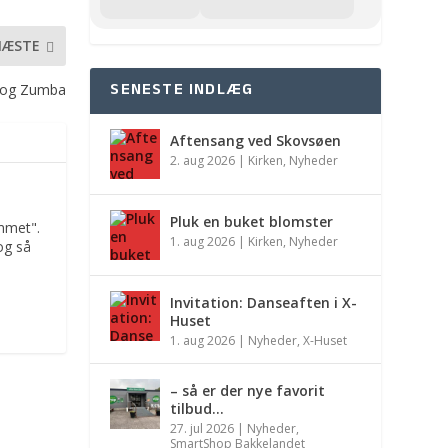
NÆSTE
SENESTE INDLÆG
a og Zumba
Aftensang ved Skovsøen
2. aug 2026
|
Kirken
,
Nyheder
Pluk en buket blomster
mmet".
1. aug 2026
|
Kirken
,
Nyheder
og så
Invitation: Danseaften i X-
Huset
1. aug 2026
|
Nyheder
,
X-Huset
– så er der nye favorit
tilbud…
27. jul 2026
|
Nyheder
,
SmartShop Bakkelandet