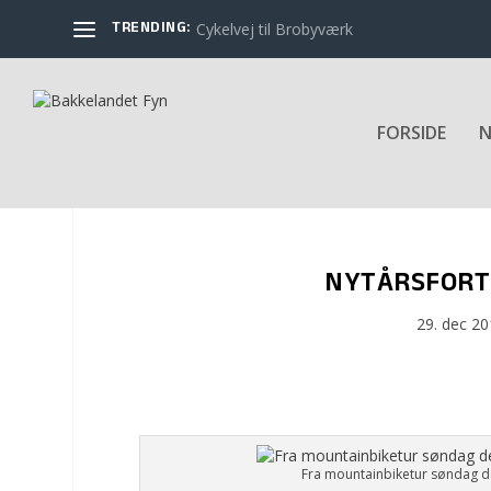
TRENDING:
Cykelvej til Brobyværk
FORSIDE
N
NYTÅRSFORT
29. dec 2
Fra mountainbiketur søndag de