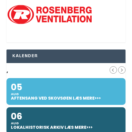
KALENDER
,
05
AUG
AFTENSANG VED SKOVSØEN LÆS MERE>>>
06
AUG
LOKALHISTORISK ARKIV LÆS MERE>>>