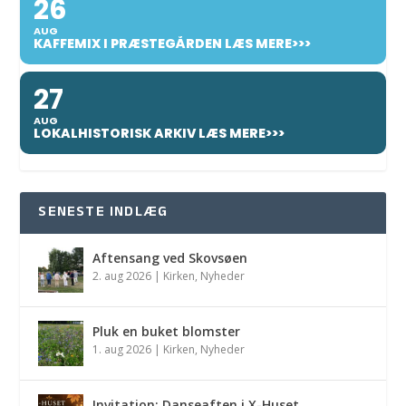
26
AUG
KAFFEMIX I PRÆSTEGÅRDEN LÆS MERE>>>
27
AUG
LOKALHISTORISK ARKIV LÆS MERE>>>
SENESTE INDLÆG
Aftensang ved Skovsøen
2. aug 2026
|
Kirken
,
Nyheder
Pluk en buket blomster
1. aug 2026
|
Kirken
,
Nyheder
Invitation: Danseaften i X-Huset