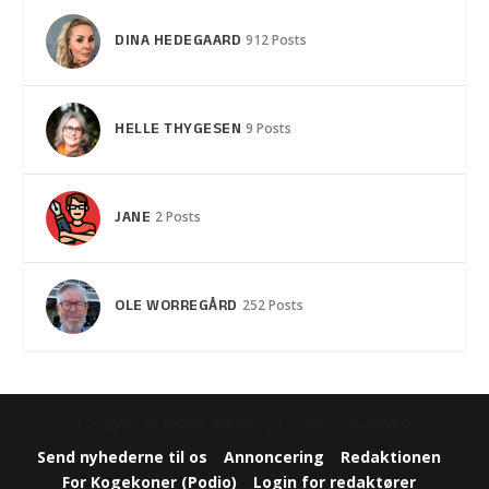
DINA HEDEGAARD
912 Posts
HELLE THYGESEN
9 Posts
JANE
2 Posts
OLE WORREGÅRD
252 Posts
Designet af
| Drevet af
Elegant Themes
WordPress
Send nyhederne til os
Annoncering
Redaktionen
For Kogekoner (Podio)
Login for redaktører