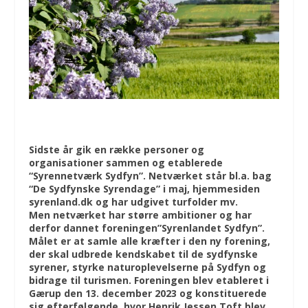
Sidste år gik en række personer og
organisationer sammen og etablerede
“Syrennetværk Sydfyn”. Netværket står bl.a. bag
“De Sydfynske Syrendage” i maj, hjemmesiden
syrenland.dk og har udgivet turfolder mv.
Men netværket har større ambitioner og har
derfor dannet foreningen”Syrenlandet Sydfyn”.
Målet er at samle alle kræfter i den ny forening,
der skal udbrede kendskabet til de sydfynske
syrener, styrke naturoplevelserne på Sydfyn og
bidrage til turismen. Foreningen blev etableret i
Gærup den 13. december 2023 og konstituerede
sig efterfølgende, hvor Henrik Jessen Toft blev