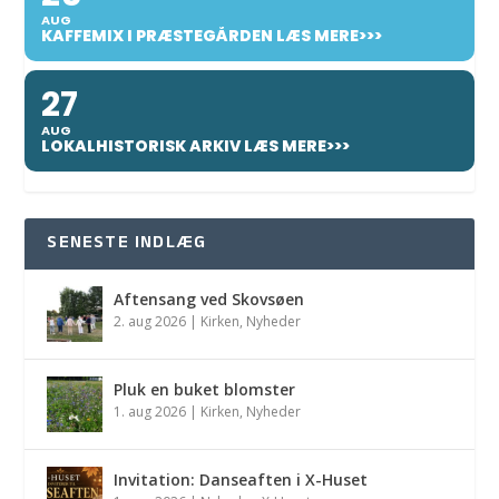
AUG
KAFFEMIX I PRÆSTEGÅRDEN LÆS MERE>>>
27
AUG
LOKALHISTORISK ARKIV LÆS MERE>>>
SENESTE INDLÆG
Aftensang ved Skovsøen
2. aug 2026
|
Kirken
,
Nyheder
Pluk en buket blomster
1. aug 2026
|
Kirken
,
Nyheder
Invitation: Danseaften i X-Huset