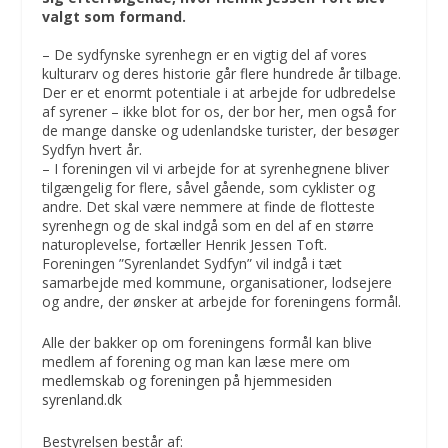
valgt som formand.
– De sydfynske syrenhegn er en vigtig del af vores
kulturarv og deres historie går flere hundrede år tilbage.
Der er et enormt potentiale i at arbejde for udbredelse
af syrener – ikke blot for os, der bor her, men også for
de mange danske og udenlandske turister, der besøger
Sydfyn hvert år.
– I foreningen vil vi arbejde for at syrenhegnene bliver
tilgængelig for flere, såvel gående, som cyklister og
andre. Det skal være nemmere at finde de flotteste
syrenhegn og de skal indgå som en del af en større
naturoplevelse, fortæller Henrik Jessen Toft.
Foreningen ”Syrenlandet Sydfyn” vil indgå i tæt
samarbejde med kommune, organisationer, lodsejere
og andre, der ønsker at arbejde for foreningens formål.
Alle der bakker op om foreningens formål kan blive
medlem af forening og man kan læse mere om
medlemskab og foreningen på hjemmesiden
syrenland.dk
Bestyrelsen består af: