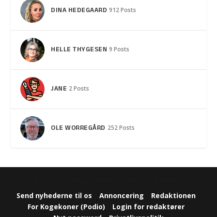
DINA HEDEGAARD
912 Posts
HELLE THYGESEN
9 Posts
JANE
2 Posts
OLE WORREGÅRD
252 Posts
Designet af
| Drevet af
Elegant Themes
WordPress
Send nyhederne til os
Annoncering
Redaktionen
For Kogekoner (Podio)
Login for redaktører