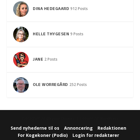
DINA HEDEGAARD
912 Posts
HELLE THYGESEN
9 Posts
JANE
2 Posts
OLE WORREGÅRD
252 Posts
Designet af
| Drevet af
Elegant Themes
WordPress
Send nyhederne til os
Annoncering
Redaktionen
For Kogekoner (Podio)
Login for redaktører