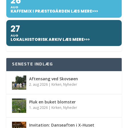
26
AUG
KAFFEMIX I PRÆSTEGÅRDEN LÆS MERE>>>
27
AUG
LOKALHISTORISK ARKIV LÆS MERE>>>
SENESTE INDLÆG
Aftensang ved Skovsøen
2. aug 2026
|
Kirken
,
Nyheder
Pluk en buket blomster
1. aug 2026
|
Kirken
,
Nyheder
Invitation: Danseaften i X-Huset