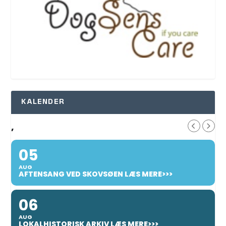
KALENDER
,
05
AUG
AFTENSANG VED SKOVSØEN LÆS MERE>>>
06
AUG
LOKALHISTORISK ARKIV LÆS MERE>>>