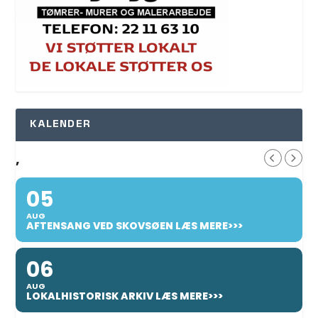
KALENDER
,
05
AUG
AFTENSANG VED SKOVSØEN LÆS MERE>>>
06
AUG
LOKALHISTORISK ARKIV LÆS MERE>>>