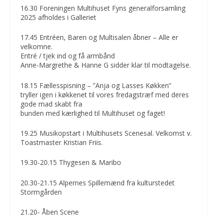
16.30 Foreningen Multihuset Fyns generalforsamling
2025 afholdes i Galleriet
17.45 Entréen, Baren og Multisalen åbner – Alle er
velkomne.
Entré / tjek ind og få armbånd
Anne-Margrethe & Hanne G sidder klar til modtagelse.
18.15 Fællesspisning – ”Anja og Lasses Køkken”
tryller igen i køkkenet til vores fredagstræf med deres
gode mad skabt fra
bunden med kærlighed til Multihuset og faget!
19.25 Musikopstart i Multihusets Scenesal. Velkomst v.
Toastmaster Kristian Friis.
19.30-20.15 Thygesen & Maribo
20.30-21.15 Alpernes Spillemænd fra kulturstedet
Stormgården
21.20- Åben Scene