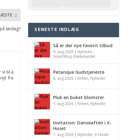
NÆSTE
 på lørdag?
SENESTE INDLÆG
Så er der nye Favorit tilbud
9. aug 2026
|
Nyheder
,
SmartShop Bakkelandet
vi bl.a.
Petanque Gudstjeneste
nyt fra
8. aug 2026
|
Kirken
,
Nyheder
Pluk en buket blomster
1. aug 2026
|
Kirken
,
Nyheder
Invitation: Danseaften i X-
Huset
1. aug 2026
|
Nyheder
,
X-Huset