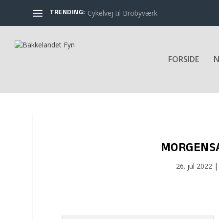
TRENDING:
Cykelvej til Brobyværk
FORSIDE
N
MORGENSA
26. jul 2022