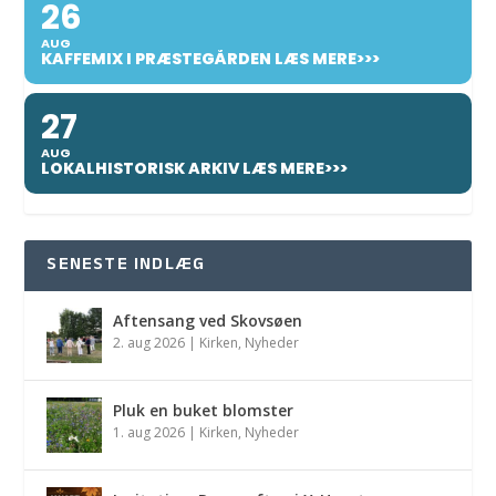
26
AUG
KAFFEMIX I PRÆSTEGÅRDEN LÆS MERE>>>
27
AUG
LOKALHISTORISK ARKIV LÆS MERE>>>
SENESTE INDLÆG
Aftensang ved Skovsøen
2. aug 2026
|
Kirken
,
Nyheder
Pluk en buket blomster
1. aug 2026
|
Kirken
,
Nyheder