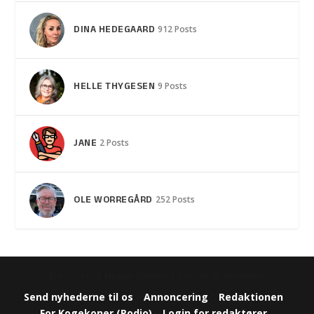
DINA HEDEGAARD
912 Posts
HELLE THYGESEN
9 Posts
JANE
2 Posts
OLE WORREGÅRD
252 Posts
Designet af
| Drevet af
Elegant Themes
WordPress
Send nyhederne til os
Annoncering
Redaktionen
For Kogekoner (Podio)
Login for redaktører