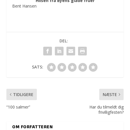
Hilsen fra Byens glade fruer
Bent Hansen
DEL:
SATS:
TIDLIGERE
NÆSTE
“100 salmer”
Har du tilmeldt dig
frivilligfesten?
OM FORFATTEREN