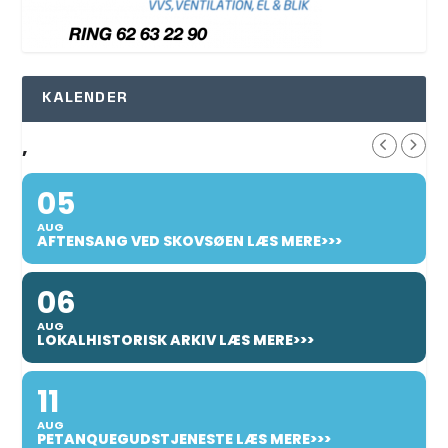
KALENDER
,
05
AUG
AFTENSANG VED SKOVSØEN LÆS MERE>>>
06
AUG
LOKALHISTORISK ARKIV LÆS MERE>>>
11
AUG
PETANQUEGUDSTJENESTE LÆS MERE>>>