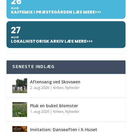
26
AUG
KAFFEMIX I PRÆSTEGÅRDEN LÆS MERE>>>
27
AUG
LOKALHISTORISK ARKIV LÆS MERE>>>
SENESTE INDLÆG
Aftensang ved Skovsøen
2. aug 2026
|
Kirken
,
Nyheder
Pluk en buket blomster
1. aug 2026
|
Kirken
,
Nyheder
Invitation: Danseaften i X-Huset