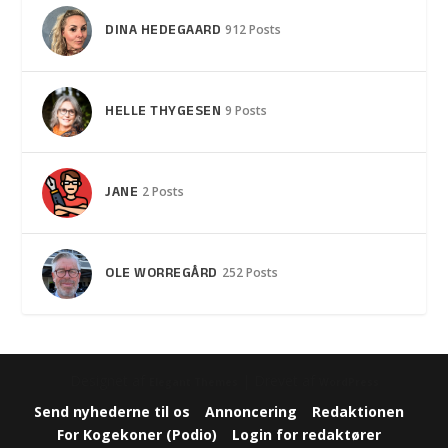
DINA HEDEGAARD
912 Posts
HELLE THYGESEN
9 Posts
JANE
2 Posts
OLE WORREGÅRD
252 Posts
Designet af
| Drevet af
Elegant Themes
WordPress
Send nyhederne til os
Annoncering
Redaktionen
For Kogekoner (Podio)
Login for redaktører