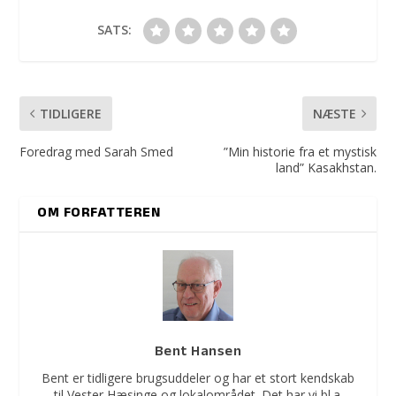
SATS:
TIDLIGERE
NÆSTE
Foredrag med Sarah Smed
”Min historie fra et mystisk
land” Kasakhstan.
OM FORFATTEREN
Bent Hansen
Bent er tidligere brugsuddeler og har et stort kendskab
til Vester Hæsinge og lokalområdet. Det har vi bl.a.