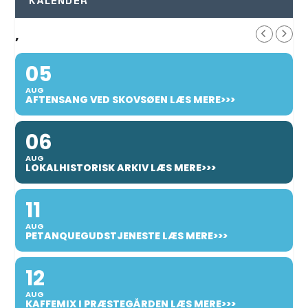
KALENDER
,
05
AUG
AFTENSANG VED SKOVSØEN LÆS MERE>>>
06
AUG
LOKALHISTORISK ARKIV LÆS MERE>>>
11
AUG
PETANQUEGUDSTJENESTE LÆS MERE>>>
12
AUG
KAFFEMIX I PRÆSTEGÅRDEN LÆS MERE>>>