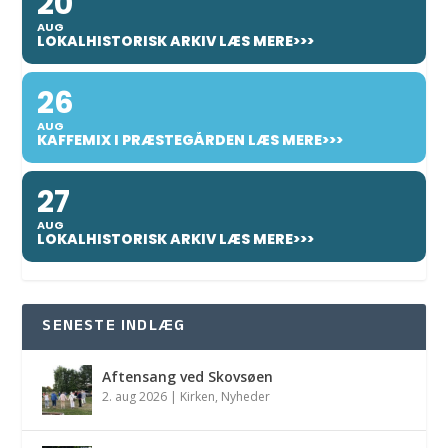
20
AUG
LOKALHISTORISK ARKIV LÆS MERE>>>
26
AUG
KAFFEMIX I PRÆSTEGÅRDEN LÆS MERE>>>
27
AUG
LOKALHISTORISK ARKIV LÆS MERE>>>
SENESTE INDLÆG
Aftensang ved Skovsøen
2. aug 2026
|
Kirken
,
Nyheder