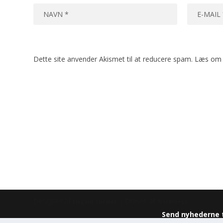
Dette site anvender Akismet til at reducere spam.
Læs om 
Designet af
| Drevet af
Elegant Themes
WordPress
Send nyhederne t