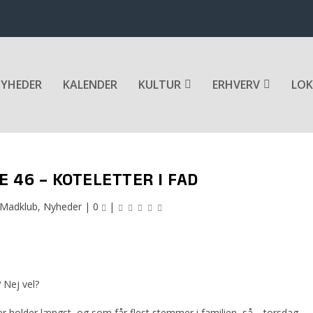
YHEDER
KALENDER
KULTUR
ERHVERV
LOK
 46 – KOTELETTER I FAD
Madklub
,
Nyheder
|
0
|
 Nej vel?
er holder længst, og som får flest stemmer i familien, så… torsdag