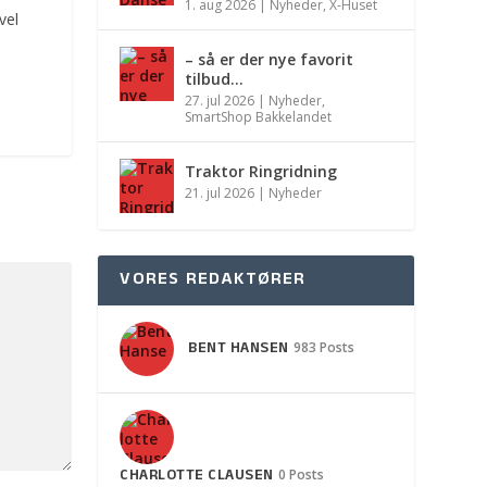
1. aug 2026
|
Nyheder
,
X-Huset
vel
– så er der nye favorit
tilbud…
27. jul 2026
|
Nyheder
,
SmartShop Bakkelandet
Traktor Ringridning
21. jul 2026
|
Nyheder
VORES REDAKTØRER
BENT HANSEN
983 Posts
CHARLOTTE CLAUSEN
0 Posts