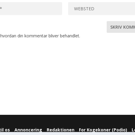
hvordan din kommentar bliver behandlet
.
il os
Annoncering
Redaktionen
For Kogekoner (Podio)
L