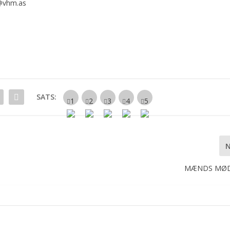
@vhm.as
SATS:
MÆNDS MØD