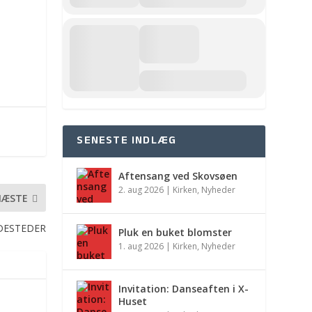
SENESTE INDLÆG
Aftensang ved Skovsøen
2. aug 2026
|
Kirken
,
Nyheder
NÆSTE
ESTEDER
Pluk en buket blomster
1. aug 2026
|
Kirken
,
Nyheder
Invitation: Danseaften i X-
Huset