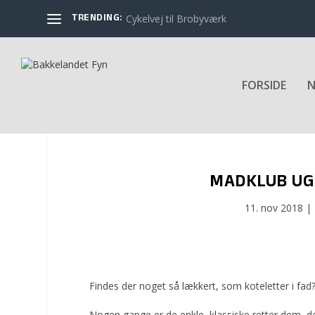
TRENDING:
Cykelvej til Brobyværk
FORSIDE
N
MADKLUB UGE
11. nov 2018
|
Findes der noget så lækkert, som koteletter i fad?
Nogen gange er de enkle, klassiske retter dem, d