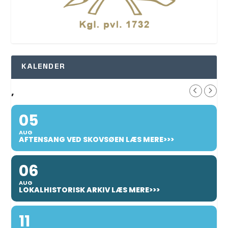
KALENDER
,
05
AUG
AFTENSANG VED SKOVSØEN LÆS MERE>>>
06
AUG
LOKALHISTORISK ARKIV LÆS MERE>>>
11