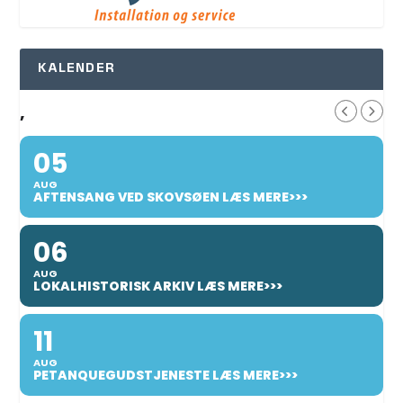
KALENDER
,
05
AUG
AFTENSANG VED SKOVSØEN LÆS MERE>>>
06
AUG
LOKALHISTORISK ARKIV LÆS MERE>>>
11
AUG
PETANQUEGUDSTJENESTE LÆS MERE>>>