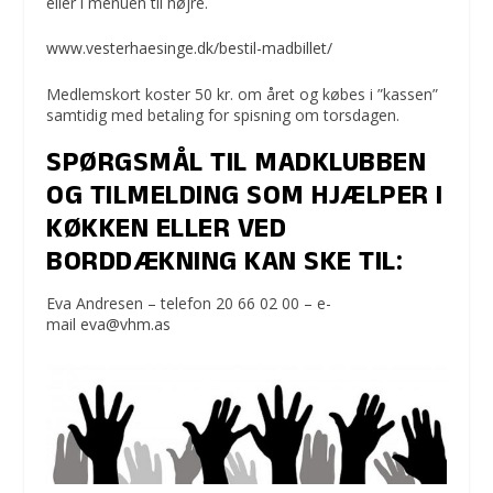
eller i menuen til højre.
www.vesterhaesinge.dk/bestil-madbillet/
Medlemskort koster 50 kr. om året og købes i ”kassen”
samtidig med betaling for spisning om torsdagen.
SPØRGSMÅL TIL MADKLUBBEN
OG TILMELDING SOM HJÆLPER I
KØKKEN ELLER VED
BORDDÆKNING KAN SKE TIL:
Eva Andresen – telefon 20 66 02 00 – e-
mail
eva@vhm.as