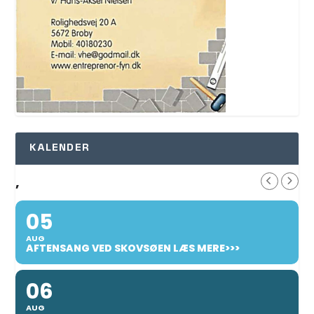
KALENDER
,
05
AUG
AFTENSANG VED SKOVSØEN LÆS MERE>>>
06
AUG