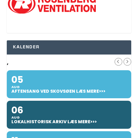
KALENDER
,
05
AUG
AFTENSANG VED SKOVSØEN LÆS MERE>>>
06
AUG
LOKALHISTORISK ARKIV LÆS MERE>>>