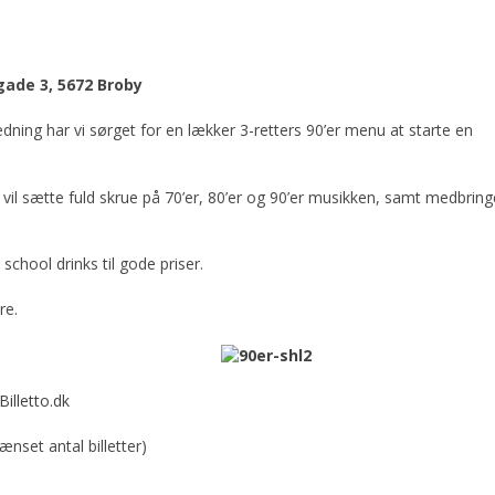
gade 3, 5672 Broby
edning har vi sørget for en lækker 3-retters 90’er menu at starte en
r vil sætte fuld skrue på 70’er, 80’er og 90’er musikken, samt medbring
school drinks til gode priser.
re.
Billetto.dk
nset antal billetter)