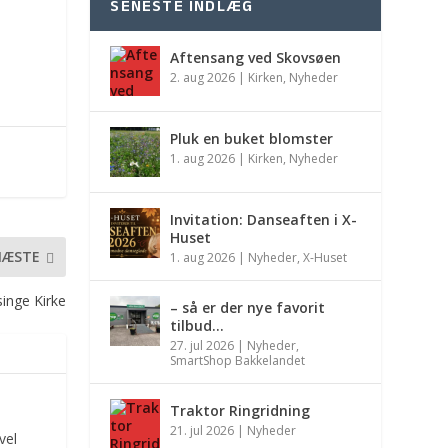
SENESTE INDLÆG
Aftensang ved Skovsøen
2. aug 2026
|
Kirken
,
Nyheder
Pluk en buket blomster
1. aug 2026
|
Kirken
,
Nyheder
Invitation: Danseaften i X-
Huset
NÆSTE
1. aug 2026
|
Nyheder
,
X-Huset
inge Kirke
– så er der nye favorit
tilbud…
27. jul 2026
|
Nyheder
,
SmartShop Bakkelandet
Traktor Ringridning
21. jul 2026
|
Nyheder
vel