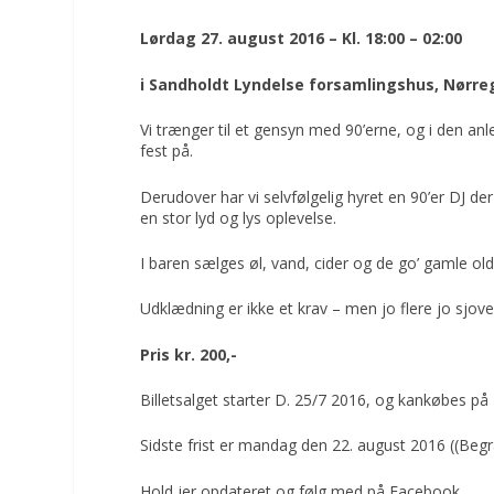
Lørdag 27. august 2016 – Kl. 18:00 – 02:00
i Sandholdt Lyndelse forsamlingshus, Nørre
Vi trænger til et gensyn med 90’erne, og i den anl
fest på.
Derudover har vi selvfølgelig hyret en 90’er DJ de
en stor lyd og lys oplevelse.
I baren sælges øl, vand, cider og de go’ gamle old 
Udklædning er ikke et krav – men jo flere jo sjove
Pris kr. 200,-
Billetsalget starter D. 25/7 2016, og kankøbes på
Sidste frist er mandag den 22. august 2016 ((Begræ
Hold jer opdateret og følg med på Facebook