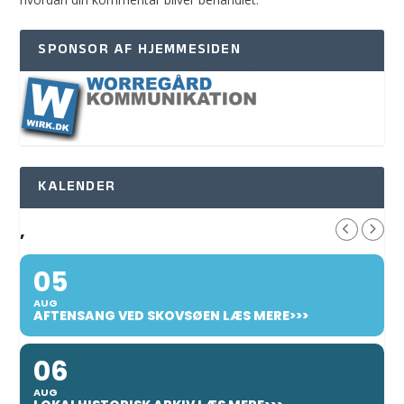
SPONSOR AF HJEMMESIDEN
KALENDER
,
05
AUG
AFTENSANG VED SKOVSØEN LÆS MERE>>>
06
AUG