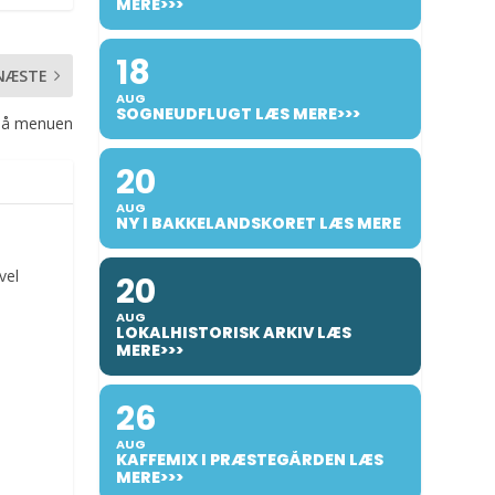
MERE>>>
18
NÆSTE
AUG
SOGNEUDFLUGT LÆS MERE>>>
 på menuen
20
AUG
NY I BAKKELANDSKORET LÆS MERE
vel
20
AUG
LOKALHISTORISK ARKIV LÆS
MERE>>>
26
AUG
KAFFEMIX I PRÆSTEGÅRDEN LÆS
MERE>>>