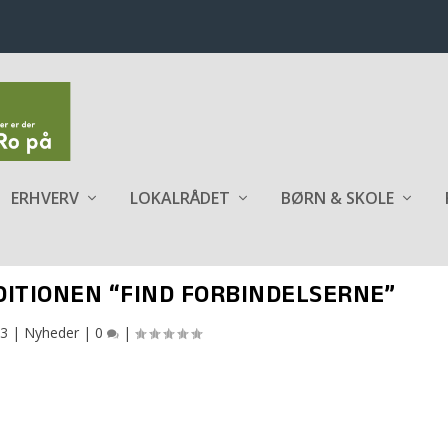
ERHVERV
LOKALRÅDET
BØRN & SKOLE
DITIONEN “FIND FORBINDELSERNE”
23
|
Nyheder
|
0
|