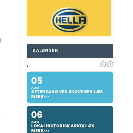
å
KALENDER
,
05
AUG
AFTENSANG VED SKOVSØEN LÆS
MERE>>>
06
å
AUG
LOKALHISTORISK ARKIV LÆS
MERE>>>