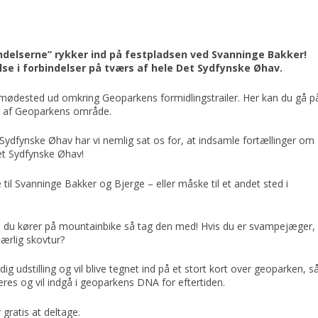
ndelserne” rykker ind på festpladsen ved Svanninge Bakker!
e i forbindelser på tværs af hele Det Sydfynske Øhav.
et mødested ud omkring Geoparkens formidlingstrailer. Her kan du gå p
rs af Geoparkens område.
ydfynske Øhav har vi nemlig sat os for, at indsamle fortællinger om
et Sydfynske Øhav!
 Svanninge Bakker og Bjerge – eller måske til et andet sted i
vis du kører på mountainbike så tag den med! Hvis du er svampejæger,
særlig skovtur?
rtidig udstilling og vil blive tegnet ind på et stort kort over geoparken, s
eres og vil indgå i geoparkens DNA for eftertiden.
 gratis at deltage.