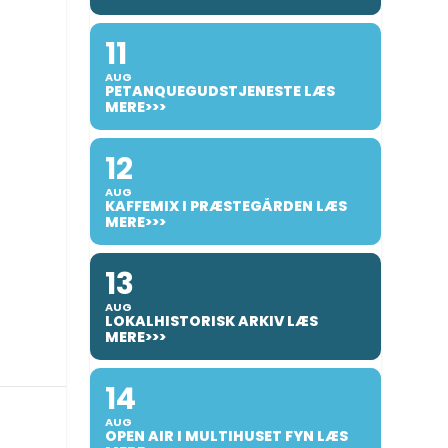
11
AUG
PETANQUEGUDSTJENESTE LÆS
MERE>>>
12
AUG
KAFFEMIX I PRÆSTEGÅRDEN LÆS
MERE>>>
13
AUG
LOKALHISTORISK ARKIV LÆS
MERE>>>
14
AUG
OPEN AIR I MULTIHUSET FYN LÆS