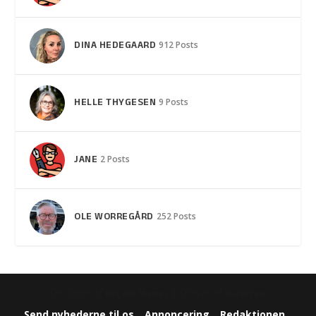
DINA HEDEGAARD
912 Posts
HELLE THYGESEN
9 Posts
JANE
2 Posts
OLE WORREGÅRD
252 Posts
Designet af
| Drevet af
Elegant Themes
WordPress
Send nyhederne til os
Annoncering
Redaktionen