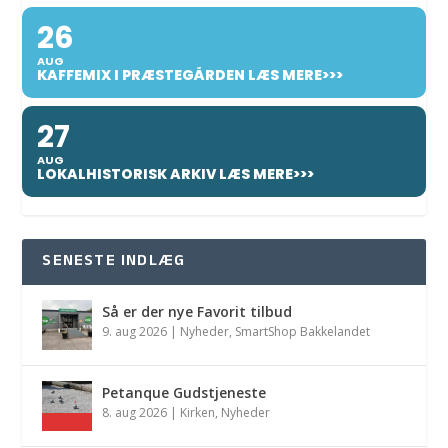
26
AUG
KAFFEMIX I PRÆSTEGÅRDEN LÆS MERE>>>
27
AUG
LOKALHISTORISK ARKIV LÆS MERE>>>
SENESTE INDLÆG
Så er der nye Favorit tilbud
9. aug 2026
|
Nyheder
,
SmartShop Bakkelandet
Petanque Gudstjeneste
8. aug 2026
|
Kirken
,
Nyheder