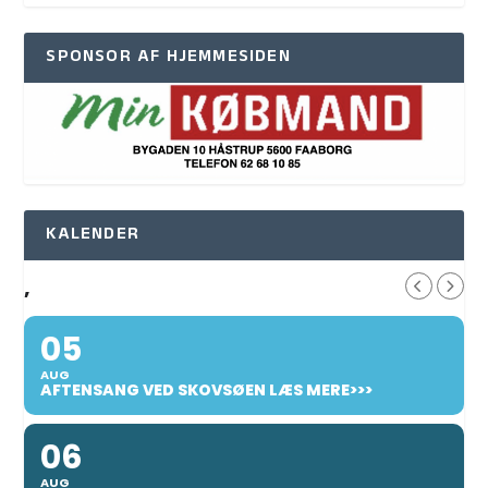
SPONSOR AF HJEMMESIDEN
KALENDER
,
05
AUG
AFTENSANG VED SKOVSØEN LÆS MERE>>>
06
AUG