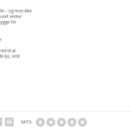
rbi – og mon ikke
Huset venter
hygge for
e
ed til at
 lys, smil
SATS: