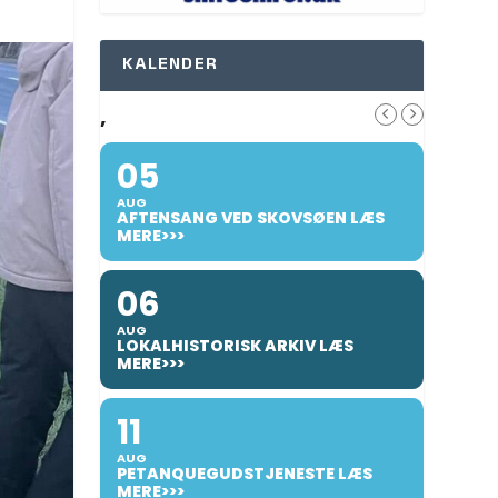
KALENDER
,
05
AUG
AFTENSANG VED SKOVSØEN LÆS
MERE>>>
06
AUG
LOKALHISTORISK ARKIV LÆS
MERE>>>
11
AUG
PETANQUEGUDSTJENESTE LÆS
MERE>>>