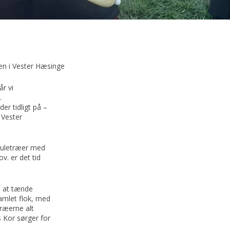
en i Vester Hæsinge
r vi
.
er tidligt på –
 Vester
 juletræer med
v. er det tid
d at tænde
samlet flok, med
ræerne alt
 Kor sørger for