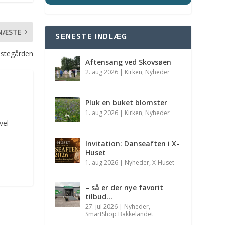
NÆSTE
SENESTE INDLÆG
æstegården
Aftensang ved Skovsøen
2. aug 2026
|
Kirken
,
Nyheder
Pluk en buket blomster
1. aug 2026
|
Kirken
,
Nyheder
vel
Invitation: Danseaften i X-
Huset
1. aug 2026
|
Nyheder
,
X-Huset
– så er der nye favorit
tilbud…
27. jul 2026
|
Nyheder
,
SmartShop Bakkelandet