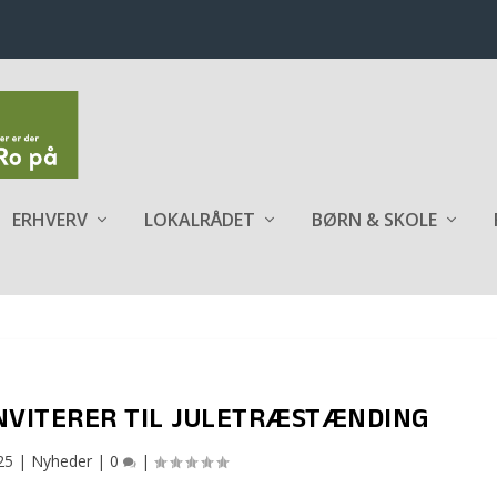
ERHVERV
LOKALRÅDET
BØRN & SKOLE
NVITERER TIL JULETRÆSTÆNDING
25
|
Nyheder
|
0
|