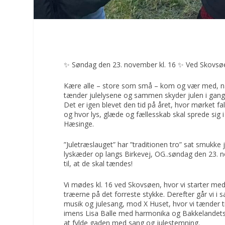
✨ Søndag den 23. november kl. 16 ✨ Ved Skovsø
Kære alle – store som små – kom og vær med, nå
tænder julelysene og sammen skyder julen i gang
Det er igen blevet den tid på året, hvor mørket fald
og hvor lys, glæde og fællesskab skal sprede sig i
Hæsinge.
”Juletræslauget” har ”traditionen tro” sat smukke
lyskæder op langs Birkevej, OG..søndag den 23. no
til, at de skal tændes!
Vi mødes kl. 16 ved Skovsøen, hvor vi starter me
træerne på det forreste stykke. Derefter går vi i 
musik og julesang, mod X Huset, hvor vi tænder t
imens Lisa Balle med harmonika og Bakkelandets
at fylde gaden med sang og julestemning.