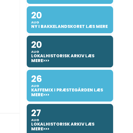
20
AUG
NY I BAKKELANDSKORET LÆS MERE
20
AUG
LOKALHISTORISK ARKIV LÆS
MERE>>>
26
AUG
KAFFEMIX I PRÆSTEGÅRDEN LÆS
MERE>>>
27
AUG
LOKALHISTORISK ARKIV LÆS
MERE>>>