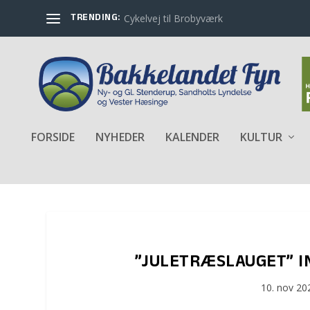
TRENDING:
Cykelvej til Brobyværk
FORSIDE
NYHEDER
KALENDER
KULTUR
”JULETRÆSLAUGET” I
10. nov 20