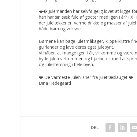
�� Julemanden har selvfølgelig lovet at kigge fo
han har sin sæk fuld af godter med igen i år? I X 
der julelækkerier, varme drikke og masser af jule
både børn og voksne.
Børnene kan bage julesmåkager, klippe-klistre fin
guirlander og lave deres eget julepynt.
Vi håber, at mange igen i år, vil komme og være m
byde julen velkommen og hjælpe os med at sprede
og julestemning i hele byen.
❤️ De varmeste julehilsner fra Juletræslauget ❤️
Dina Hedegaard
DEL: