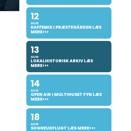
12
AUG
KAFFEMIX I PRÆSTEGÅRDEN LÆS
MERE>>>
13
AUG
LOKALHISTORISK ARKIV LÆS
MERE>>>
14
AUG
OPEN AIR I MULTIHUSET FYN LÆS
MERE>>>
18
AUG
SOGNEUDFLUGT LÆS MERE>>>