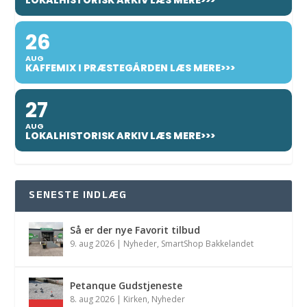
26
AUG
KAFFEMIX I PRÆSTEGÅRDEN LÆS MERE>>>
27
AUG
LOKALHISTORISK ARKIV LÆS MERE>>>
SENESTE INDLÆG
Så er der nye Favorit tilbud
9. aug 2026
|
Nyheder
,
SmartShop Bakkelandet
Petanque Gudstjeneste
8. aug 2026
|
Kirken
,
Nyheder