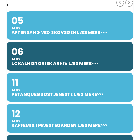
,
05
AUG
AFTENSANG VED SKOVSØEN LÆS MERE>>>
06
AUG
LOKALHISTORISK ARKIV LÆS MERE>>>
11
AUG
PETANQUEGUDSTJENESTE LÆS MERE>>>
12
AUG
KAFFEMIX I PRÆSTEGÅRDEN LÆS MERE>>>