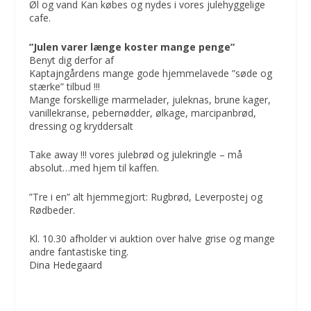
Øl og vand Kan købes og nydes i vores julehyggelige
cafe.
”Julen varer længe koster mange penge”
Benyt dig derfor af
Kaptajngårdens mange gode hjemmelavede ”søde og
stærke” tilbud !!!
Mange forskellige marmelader, juleknas, brune kager,
vanillekranse, pebernødder, ølkage, marcipanbrød,
dressing og kryddersalt
Take away !!! vores julebrød og julekringle – må
absolut…med hjem til kaffen.
”Tre i en” alt hjemmegjort: Rugbrød, Leverpostej og
Rødbeder.
Kl. 10.30 afholder vi auktion over halve grise og mange
andre fantastiske ting.
Dina Hedegaard