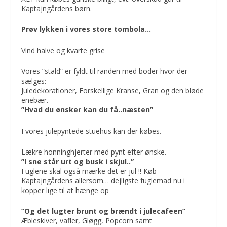
Kaptajngårdens børn.
Prøv lykken i vores store tombola…
Vind halve og kvarte grise
Vores ”stald” er fyldt til randen med boder hvor der
sælges:
Juledekorationer, Forskellige Kranse, Gran og den bløde
enebær.
”Hvad du ønsker kan du få..næsten”
I vores julepyntede stuehus kan der købes.
Lækre honninghjerter med pynt efter ønske.
”I sne står urt og busk i skjul..”
Fuglene skal også mærke det er jul !! Køb
Kaptajngårdens allersom… dejligste fuglemad nu i
kopper lige til at hænge op
”Og det lugter brunt og brændt i julecafeen”
Æbleskiver, vafler, Gløgg, Popcorn samt