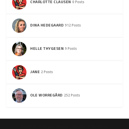
CHARLOTTE CLAUSEN
0 Posts
DINA HEDEGAARD
912 Posts
HELLE THYGESEN
9 Posts
JANE
2 Posts
OLE WORREGÅRD
252 Posts
Designet af
| Drevet af
Elegant Themes
WordPress