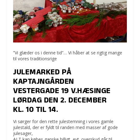
”Vi glæder os i denne tid”… Vi håber at se rigtig mange
til vores traditionsrige
JULEMARKED
PÅ
KAPTAJNGÅRDEN
VESTERGADE 19 V.HÆSINGE
LØRDAG DEN 2. DECEMBER
KL. 10 TIL 14.
Vi sørger for den rette julestemning i vores gamle
julestald, der er fyldt til randen med masser af gode
julesager,
ALT kan købes ganske billigt, evt. overskud går til