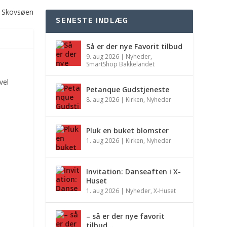
d Skovsøen
SENESTE INDLÆG
Så er der nye Favorit tilbud
9. aug 2026
|
Nyheder
,
SmartShop Bakkelandet
vel
Petanque Gudstjeneste
8. aug 2026
|
Kirken
,
Nyheder
Pluk en buket blomster
1. aug 2026
|
Kirken
,
Nyheder
Invitation: Danseaften i X-
Huset
1. aug 2026
|
Nyheder
,
X-Huset
– så er der nye favorit
tilbud…