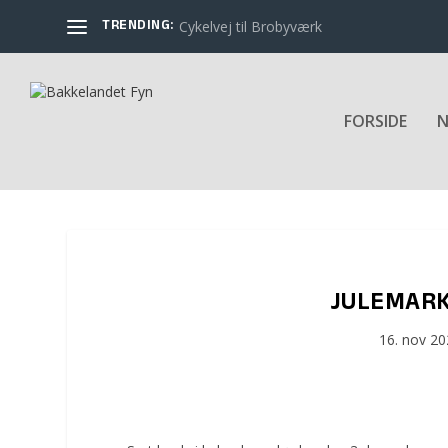
TRENDING:
Cykelvej til Brobyværk
FORSIDE
N
JULEMARK
16. nov 2