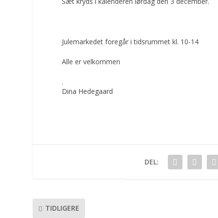
Sæt kryds i kalenderen lørdag den 3 december.
Julemarkedet foregår i tidsrummet kl. 10-14
Alle er velkommen
.
Dina Hedegaard
DEL:
TIDLIGERE