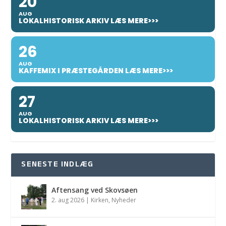
20
AUG
LOKALHISTORISK ARKIV LÆS MERE>>>
26
AUG
KAFFEMIX I PRÆSTEGÅRDEN LÆS MERE>>>
27
AUG
LOKALHISTORISK ARKIV LÆS MERE>>>
SENESTE INDLÆG
Aftensang ved Skovsøen
2. aug 2026
|
Kirken
,
Nyheder