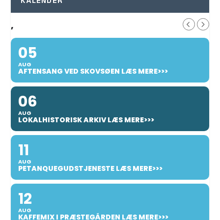
KALENDER
,
05
AUG
AFTENSANG VED SKOVSØEN LÆS MERE>>>
06
AUG
LOKALHISTORISK ARKIV LÆS MERE>>>
11
AUG
PETANQUEGUDSTJENESTE LÆS MERE>>>
12
AUG
KAFFEMIX I PRÆSTEGÅRDEN LÆS MERE>>>