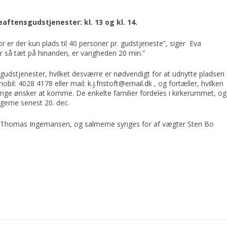
eaftensgudstjenester: kl. 13 og kl. 14.
for er der kun plads til 40 personer pr. gudstjeneste”, siger Eva
r så tæt på hinanden, er varigheden 20 min.”
ge gudstjenester, hvilket desværre er nødvendigt for at udnytte pladsen
 mobil: 4028 4178 eller mail:
k.j.fristoft@email.dk
, og fortæller, hvilken
ange ønsker at komme. De enkelte familier fordeles i kirkerummet, og
g gerne senest 20. dec.
der Thomas Ingemansen, og salmerne synges for af vægter Sten Bo