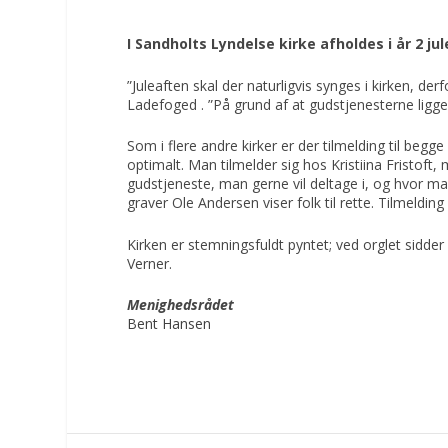
I Sandholts Lyndelse kirke afholdes i år 2 jul
”Juleaften skal der naturligvis synges i kirken, der
Ladefoged . ”På grund af at gudstjenesterne ligge
Som i flere andre kirker er der tilmelding til beg
optimalt. Man tilmelder sig hos Kristiina Fristoft,
gudstjeneste, man gerne vil deltage i, og hvor m
graver Ole Andersen viser folk til rette. Tilmeldin
Kirken er stemningsfuldt pyntet; ved orglet sid
Verner.
Menighedsrådet
Bent Hansen