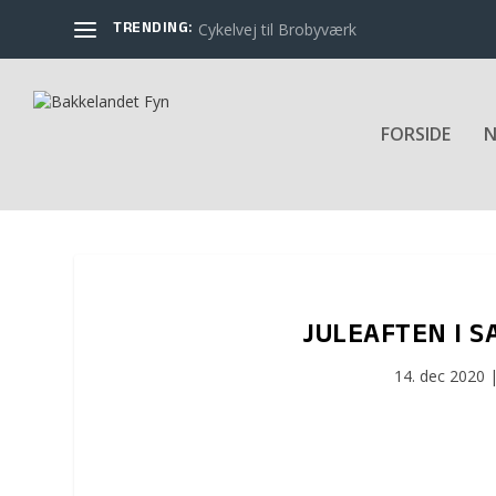
TRENDING:
Cykelvej til Brobyværk
FORSIDE
N
JULEAFTEN I S
14. dec 2020