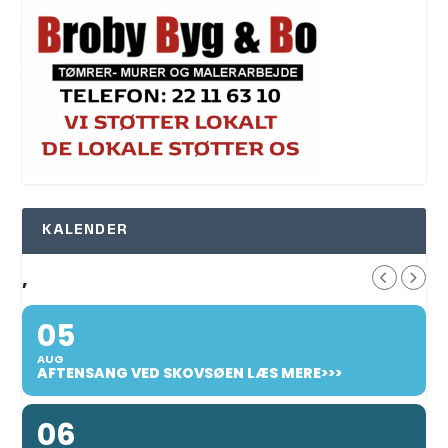
KALENDER
,
05
AUG
AFTENSANG VED SKOVSØEN LÆS MERE>>>
06