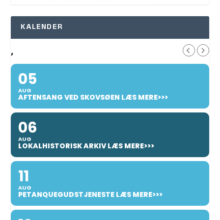
KALENDER
,
05
AUG
AFTENSANG VED SKOVSØEN LÆS MERE>>>
06
AUG
LOKALHISTORISK ARKIV LÆS MERE>>>
11
AUG
PETANQUEGUDSTJENESTE LÆS MERE>>>