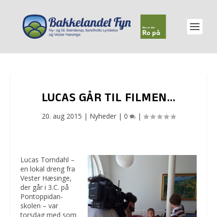
LUCAS GÅR TIL FILMEN…
20. aug 2015
|
Nyheder
|
0
|
Lucas Torndahl –
en lokal dreng fra
Vester Hæsinge,
der går i 3.C. på
Pontoppidan-
skolen – var
torsdag med som