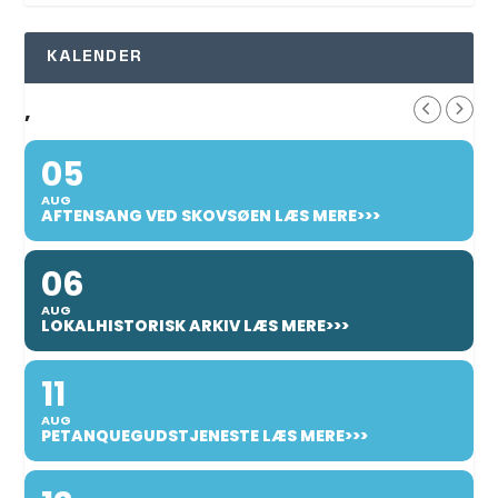
KALENDER
,
05
AUG
AFTENSANG VED SKOVSØEN LÆS MERE>>>
06
AUG
LOKALHISTORISK ARKIV LÆS MERE>>>
11
AUG
PETANQUEGUDSTJENESTE LÆS MERE>>>