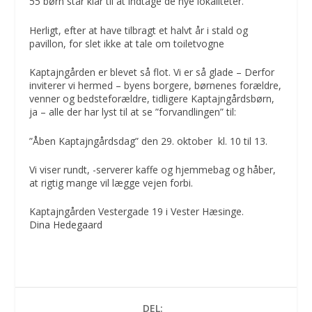
55 børn står klar til at indtage de nye lokaliteter.
Herligt, efter at have tilbragt et halvt år i stald og
pavillon, for slet ikke at tale om toiletvogne
Kaptajngården er blevet så flot. Vi er så glade – Derfor
inviterer vi hermed – byens borgere, børnenes forældre,
venner og bedsteforældre, tidligere Kaptajngårdsbørn,
ja – alle der har lyst til at se ”forvandlingen” til:
”Åben Kaptajngårdsdag” den 29. oktober kl. 10 til 13.
Vi viser rundt, -serverer kaffe og hjemmebag og håber,
at rigtig mange vil lægge vejen forbi.
Kaptajngården Vestergade 19 i Vester Hæsinge.
Dina Hedegaard
DEL: