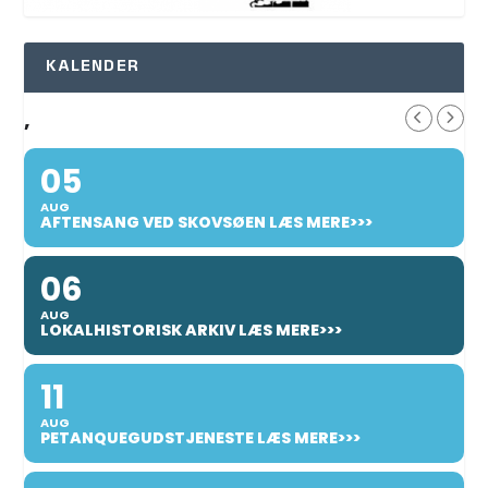
KALENDER
,
05
AUG
AFTENSANG VED SKOVSØEN LÆS MERE>>>
06
AUG
LOKALHISTORISK ARKIV LÆS MERE>>>
11
AUG
PETANQUEGUDSTJENESTE LÆS MERE>>>