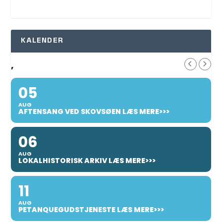
KALENDER
,
05
AUG
AFTENSANG VED SKOVSØEN LÆS MERE>>>
06
AUG
LOKALHISTORISK ARKIV LÆS MERE>>>
11
AUG
PETANQUEGUDSTJENESTE LÆS MERE>>>