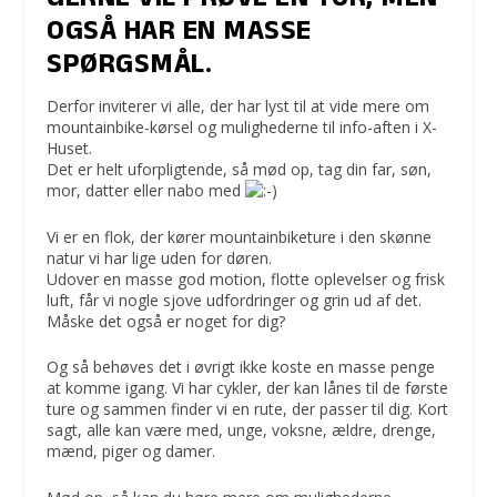
GERNE VIL PRØVE EN TUR, MEN
OGSÅ HAR EN MASSE
SPØRGSMÅL.
Derfor inviterer vi alle, der har lyst til at vide mere om
mountainbike-kørsel og mulighederne til info-aften i X-
Huset.
Det er helt uforpligtende, så mød op, tag din far, søn,
mor, datter eller nabo med
Vi er en flok, der kører mountainbiketure i den skønne
natur vi har lige uden for døren.
Udover en masse god motion, flotte oplevelser og frisk
luft, får vi nogle sjove udfordringer og grin ud af det.
Måske det også er noget for dig?
Og så behøves det i øvrigt ikke koste en masse penge
at komme igang. Vi har cykler, der kan lånes til de første
ture og sammen finder vi en rute, der passer til dig. Kort
sagt, alle kan være med, unge, voksne, ældre, drenge,
mænd, piger og damer.