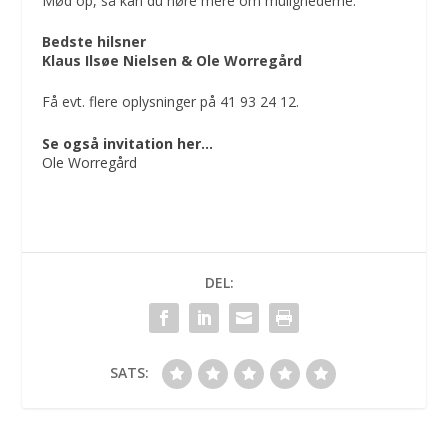
Mød op, så kan du høre mere om mulighederne.
Bedste hilsner
Klaus Ilsøe Nielsen & Ole Worregård
Få evt. flere oplysninger på 41 93 24 12.
Se også invitation her…
Ole Worregård
DEL:
SATS: