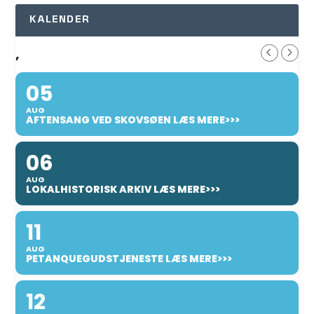
KALENDER
,
05
AUG
AFTENSANG VED SKOVSØEN LÆS MERE>>>
06
AUG
LOKALHISTORISK ARKIV LÆS MERE>>>
11
AUG
PETANQUEGUDSTJENESTE LÆS MERE>>>
12