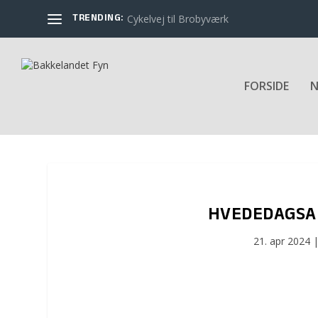
TRENDING:
Cykelvej til Brobyværk
FORSIDE
N
HVEDEDAGSAF
21. apr 2024