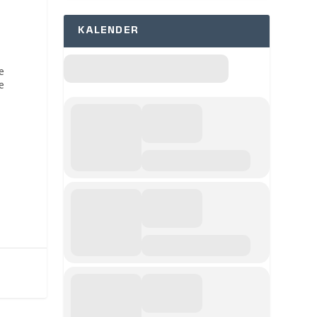
KALENDER
e
e