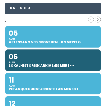
KALENDER
,
05
AUG
AFTENSANG VED SKOVSØEN LÆS MERE>>>
06
AUG
LOKALHISTORISK ARKIV LÆS MERE>>>
11
AUG
PETANQUEGUDSTJENESTE LÆS MERE>>>
12