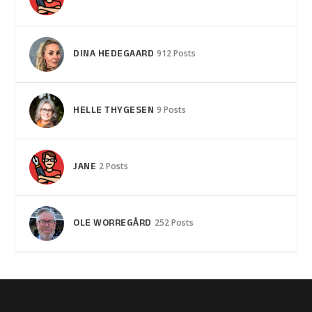
DINA HEDEGAARD
912 Posts
HELLE THYGESEN
9 Posts
JANE
2 Posts
OLE WORREGÅRD
252 Posts
Designet af
| Drevet af
Elegant Themes
WordPress