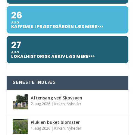
26
AUG
KAFFEMIX I PRÆSTEGÅRDEN LÆS MERE>>>
27
AUG
LOKALHISTORISK ARKIV LÆS MERE>>>
SENESTE INDLÆG
Aftensang ved Skovsøen
2. aug 2026
|
Kirken
,
Nyheder
Pluk en buket blomster
1. aug 2026
|
Kirken
,
Nyheder