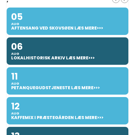
05
AUG
AFTENSANG VED SKOVSØEN LÆS MERE>>>
06
AUG
LOKALHISTORISK ARKIV LÆS MERE>>>
11
AUG
PETANQUEGUDSTJENESTE LÆS MERE>>>
12
AUG
KAFFEMIX I PRÆSTEGÅRDEN LÆS MERE>>>