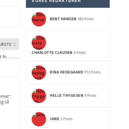
VORES REDAKTØRER
BENT HANSEN
983 Posts
NÆSTE
CHARLOTTE CLAUSEN
0 Posts
et fri…………
DINA HEDEGAARD
912 Posts
HELLE THYGESEN
9 Posts
mmet".
og så
JANE
2 Posts