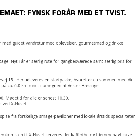
EMAET: FYNSK FORÅR MED ET TVIST.
.
r med guidet vandretur med oplevelser, gourmetmad og drikke
ltage. Nyt i år er særlig rute for gangbesværede samt særlig pris for
kevej 15. Her udleveres en startpakke, hvorefter du sammen med din
 på ca. 6,0 km rundt i omegnen af Vester Hæsinge.
00. Mødetid for alle er senest 10.30.
n ved X-Huset.
spise fra forskellige smage-pavilloner med lokale årstids specialiteter
d hjemkomsten til X-Huset serveres der kaffe/the og hjemmebagt kage,