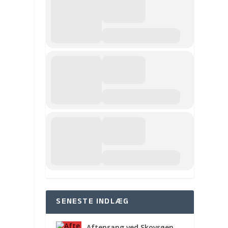
SENESTE INDLÆG
Aftensang ved Skovsøen