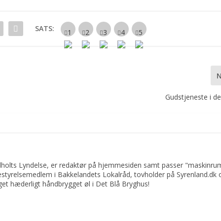
SATS:
Gudstjeneste i d
ndholts Lyndelse, er redaktør på hjemmesiden samt passer "maskinru
bestyrelsemedlem i Bakkelandets Lokalråd, tovholder på Syrenland.dk 
get hæderligt håndbrygget øl i Det Blå Bryghus!