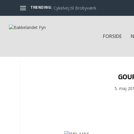
TRENDING:
Cykelvej til Brobyværk
FORSIDE
N
GOU
5. maj 20