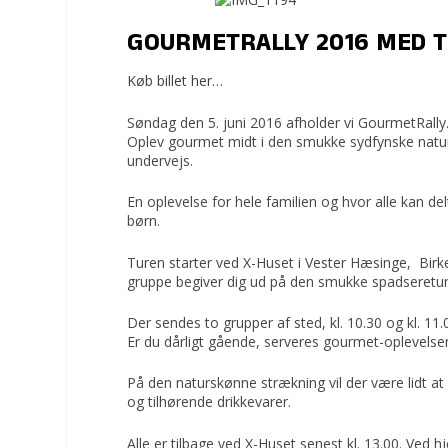
GOURMETRALLY 2016 MED T
Køb billet her…
Søndag den 5. juni 2016 afholder vi GourmetRally
Oplev gourmet midt i den smukke sydfynske natu
undervejs.
En oplevelse for hele familien og hvor alle kan de
børn.
Turen starter ved X-Huset i Vester Hæsinge, Bir
gruppe begiver dig ud på den smukke spadseretur
Der sendes to grupper af sted, kl. 10.30 og kl. 11.
Er du dårligt gående, serveres gourmet-oplevelse
På den naturskønne strækning vil der være lidt at 
og tilhørende drikkevarer.
Alle er tilbage ved X-Huset senest kl. 13.00. Ve