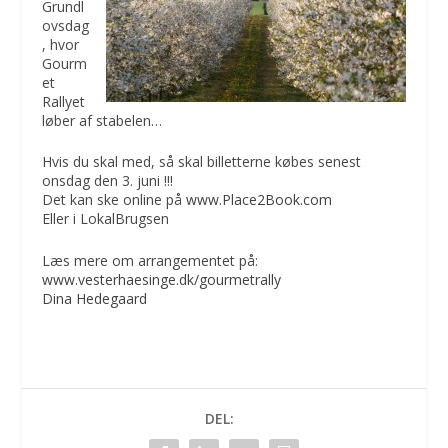
Grundl
ovsdag
, hvor
Gourm
et
Rallyet
løber af stabelen…
Hvis du skal med, så skal billetterne købes senest
onsdag den 3. juni !!!
Det kan ske online på
www.Place2Book.com
Eller i LokalBrugsen
Læs mere om arrangementet på:
www.vesterhaesinge.dk/gourmetrally
Dina Hedegaard
DEL: