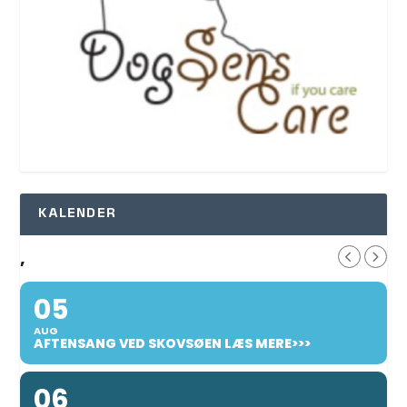
KALENDER
,
05
AUG
AFTENSANG VED SKOVSØEN LÆS MERE>>>
06