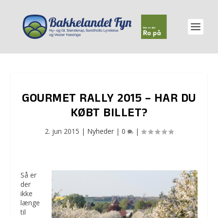
GOURMET RALLY 2015 – HAR DU
KØBT BILLET?
2. jun 2015
|
Nyheder
|
0
|
Så er
der
ikke
længe
til