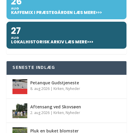
26
AUG
KAFFEMIX I PRÆSTEGÅRDEN LÆS MERE>>>
27
AUG
LOKALHISTORISK ARKIV LÆS MERE>>>
SENESTE INDLÆG
Petanque Gudstjeneste
8. aug 2026
|
Kirken
,
Nyheder
Aftensang ved Skovsøen
2. aug 2026
|
Kirken
,
Nyheder
Pluk en buket blomster