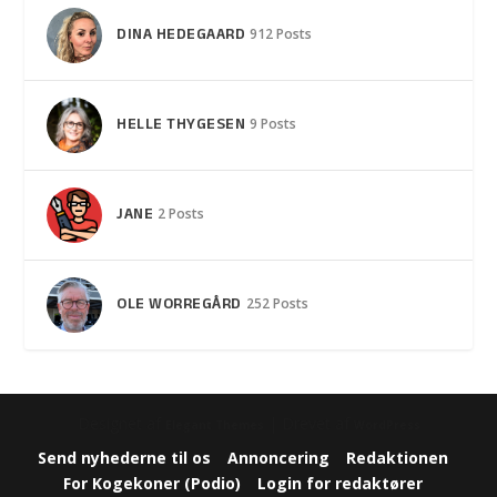
DINA HEDEGAARD
912 Posts
HELLE THYGESEN
9 Posts
JANE
2 Posts
OLE WORREGÅRD
252 Posts
Designet af
| Drevet af
Elegant Themes
WordPress
Send nyhederne til os
Annoncering
Redaktionen
For Kogekoner (Podio)
Login for redaktører