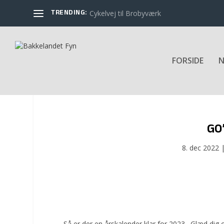
TRENDING:
Cykelvej til Brobyværk
FORSIDE
N
GO
8. dec 2022
Så er der en årskalender klar for 2023. Glæd dig o