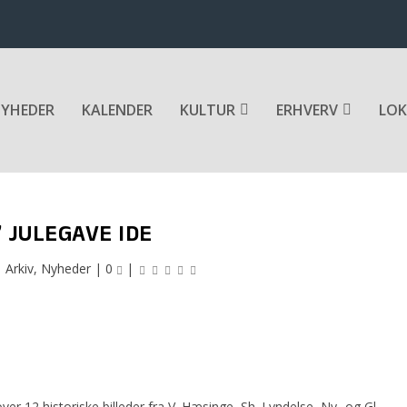
YHEDER
KALENDER
KULTUR
ERHVERV
LOK
’ JULEGAVE IDE
|
Arkiv
,
Nyheder
|
0
|
ver 12 historiske billeder fra V. Hæsinge, Sh. Lyndelse, Ny- og Gl.