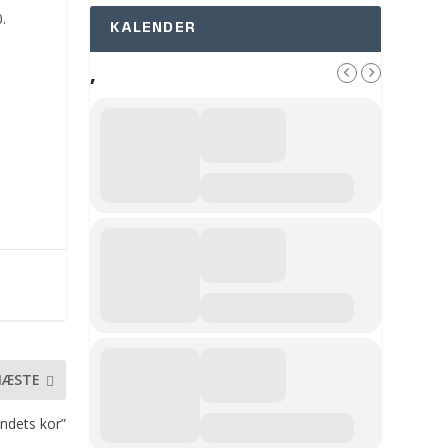
.
KALENDER
,
NÆSTE
ndets kor”