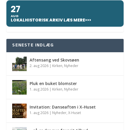
27
AUG
LOKALHISTORISK ARKIV LÆS MERE>>>
SENESTE INDLÆG
Aftensang ved Skovsøen
2. aug 2026
|
Kirken
,
Nyheder
Pluk en buket blomster
1. aug 2026
|
Kirken
,
Nyheder
Invitation: Danseaften i X-Huset
1. aug 2026
|
Nyheder
,
X-Huset