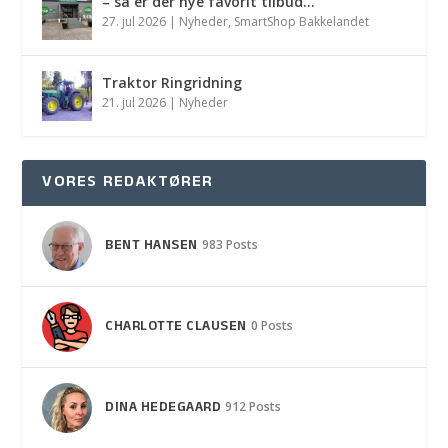
– så er der nye favorit tilbud…
27. jul 2026
|
Nyheder
,
SmartShop Bakkelandet
Traktor Ringridning
21. jul 2026
|
Nyheder
VORES REDAKTØRER
BENT HANSEN
983 Posts
CHARLOTTE CLAUSEN
0 Posts
DINA HEDEGAARD
912 Posts