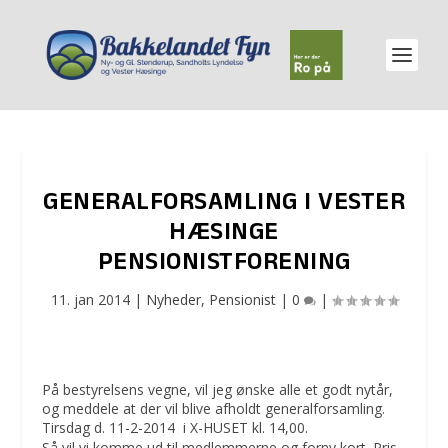
GENERALFORSAMLING I VESTER
HÆSINGE
PENSIONISTFORENING
11. jan 2014
|
Nyheder
,
Pensionist
|
0
|
På bestyrelsens vegne, vil jeg ønske alle et godt nytår,
og meddele at der vil blive afholdt generalforsamling.
Tirsdag d. 11-2-2014 i X-HUSET kl. 14,00.
Så vil vi komme ud til medlemmerne og forny kort. Pris