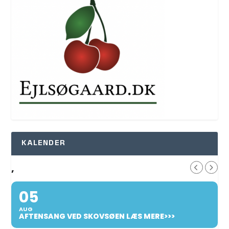
KALENDER
,
05
AUG
AFTENSANG VED SKOVSØEN LÆS MERE>>>