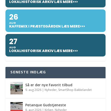
LOKALHISTORISK ARKIV LÆS MERE>>>
26
AUG
KAFFEMIX I PRÆSTEGÅRDEN LÆS MERE>>>
27
AUG
LOKALHISTORISK ARKIV LÆS MERE>>>
SENESTE INDLÆG
Så er der nye Favorit tilbud
9. aug 2026
|
Nyheder
,
SmartShop Bakkelandet
Petanque Gudstjeneste
8. aug 2026
|
Kirken
,
Nyheder