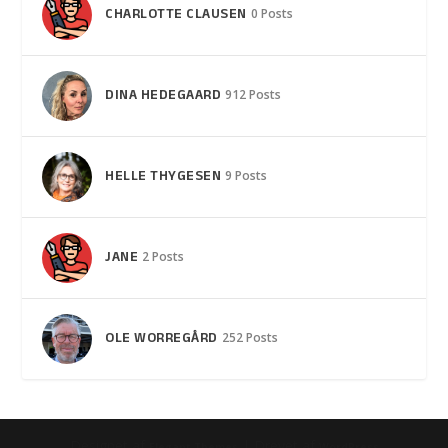
CHARLOTTE CLAUSEN
0 Posts
DINA HEDEGAARD
912 Posts
HELLE THYGESEN
9 Posts
JANE
2 Posts
OLE WORREGÅRD
252 Posts
Designet af
| Drevet af
Elegant Themes
WordPress