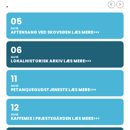
,
05
AUG
AFTENSANG VED SKOVSØEN LÆS MERE>>>
06
AUG
LOKALHISTORISK ARKIV LÆS MERE>>>
11
AUG
PETANQUEGUDSTJENESTE LÆS MERE>>>
12
AUG
KAFFEMIX I PRÆSTEGÅRDEN LÆS MERE>>>