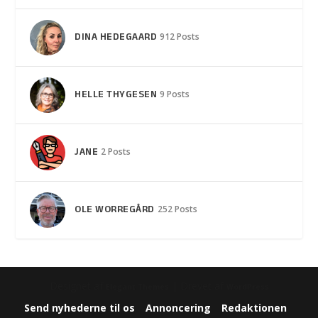
DINA HEDEGAARD
912 Posts
HELLE THYGESEN
9 Posts
JANE
2 Posts
OLE WORREGÅRD
252 Posts
Designet af
| Drevet af
Elegant Themes
WordPress
Send nyhederne til os
Annoncering
Redaktionen