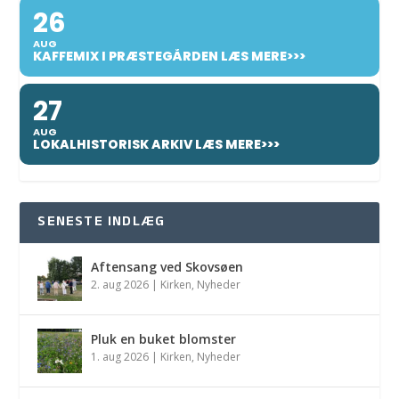
26
AUG
KAFFEMIX I PRÆSTEGÅRDEN LÆS MERE>>>
27
AUG
LOKALHISTORISK ARKIV LÆS MERE>>>
SENESTE INDLÆG
Aftensang ved Skovsøen
2. aug 2026
|
Kirken
,
Nyheder
Pluk en buket blomster
1. aug 2026
|
Kirken
,
Nyheder