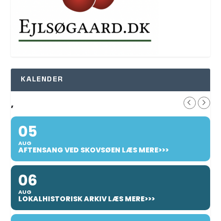
KALENDER
,
05
AUG
AFTENSANG VED SKOVSØEN LÆS MERE>>>
06
AUG
LOKALHISTORISK ARKIV LÆS MERE>>>